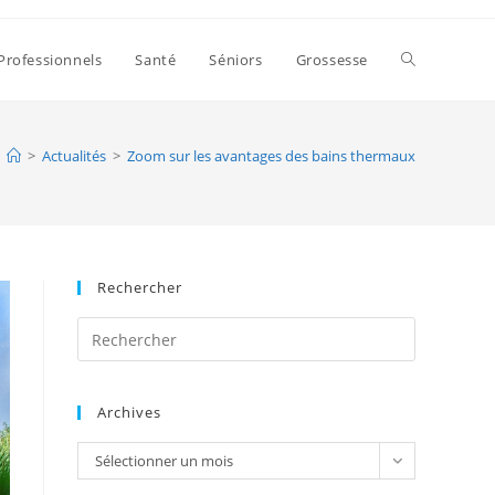
Toggle
Professionnels
Santé
Séniors
Grossesse
website
>
Actualités
>
Zoom sur les avantages des bains thermaux
search
Rechercher
Press
Escape
to
Archives
close
the
Archives
Sélectionner un mois
search