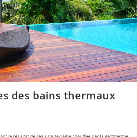
es des bains thermaux
nt le résultat de l’eau souterraine chauffée par la géothermie