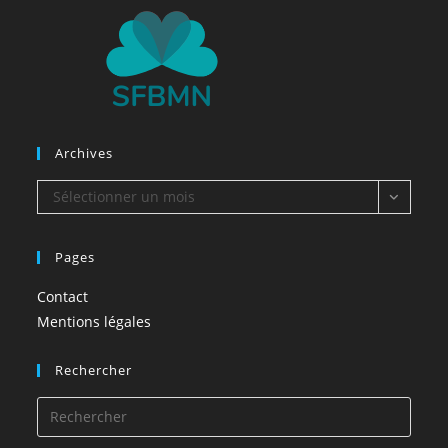
Archives
Archives
Sélectionner un mois
Pages
Contact
Mentions légales
Rechercher
Press
Esca