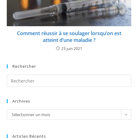
Comment réussir à se soulager lorsqu’on est
atteint d’une maladie ?
23 juin 2021
Rechercher
Pre
Es
to
Archives
clo
the
Archives
Sélectionner un mois
sea
pan
Articles Récents