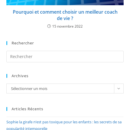
Pourquoi et comment choisir un meilleur coach
de vie ?
15 novembre 2022
Rechercher
Pre
Es
to
Archives
clo
the
Archives
Sélectionner un mois
sea
pan
Articles Récents
Sophie la girafe n’est pas toxique pour les enfants : les secrets de sa
popularité intemporelle